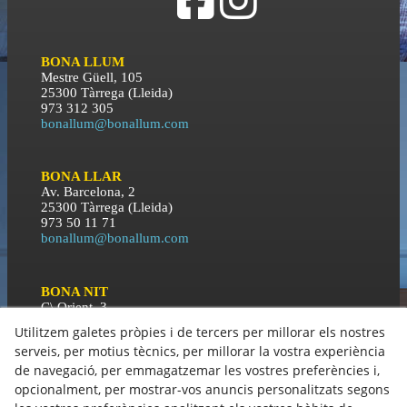
BONA LLUM
Mestre Güell, 105
25300 Tàrrega (Lleida)
973 312 305
bonallum@bonallum.com
BONA LLAR
Av. Barcelona, 2
25300 Tàrrega (Lleida)
973 50 11 71
bonallum@bonallum.com
BONA NIT
C\ Orient, 3
25300 Tàrrega (Lleida)
Utilitzem galetes pròpies i de tercers per millorar els nostres
973 50 11 71
serveis, per motius tècnics, per millorar la vostra experiència
bonallum@bonallum.com
de navegació, per emmagatzemar les vostres preferències i,
opcionalment, per mostrar-vos anuncis personalitzats segons
Política de Cookies