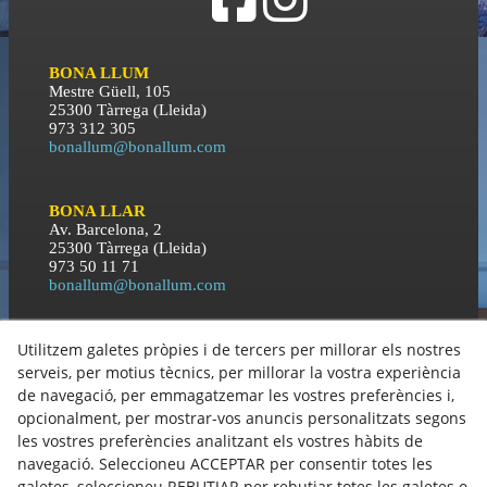
BONA LLUM
Mestre Güell, 105
25300 Tàrrega (Lleida)
973 312 305
bonallum@bonallum.com
BONA LLAR
Av. Barcelona, 2
25300 Tàrrega (Lleida)
973 50 11 71
bonallum@bonallum.com
Utilitzem galetes pròpies i de tercers per millorar els nostres
BONA NIT
C\ Orient, 3
serveis, per motius tècnics, per millorar la vostra experiència
25300 Tàrrega (Lleida)
de navegació, per emmagatzemar les vostres preferències i,
973 50 11 71
opcionalment, per mostrar-vos anuncis personalitzats segons
bonallum@bonallum.com
les vostres preferències analitzant els vostres hàbits de
navegació. Seleccioneu ACCEPTAR per consentir totes les
Política de Cookies
galetes, seleccioneu REBUTJAR per rebutjar totes les galetes o