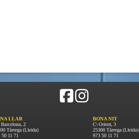
NA LLAR
BONA NIT
 Barcelona, 2
C\ Orient, 3
00 Tàrrega (Lleida)
25300 Tàrrega (Lleida)
 50 11 71
973 50 11 71