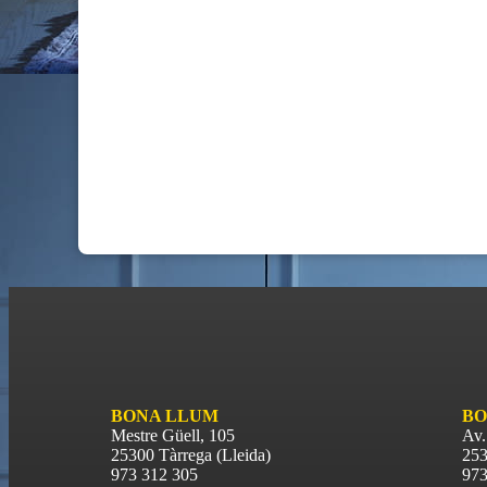
BONA LLUM
BO
Mestre Güell, 105
Av.
25300 Tàrrega (Lleida)
253
973 312 305
973