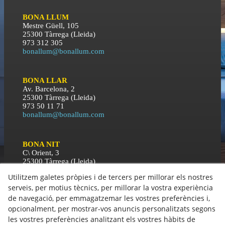
BONA LLUM
Mestre Güell, 105
25300 Tàrrega (Lleida)
973 312 305
bonallum@bonallum.com
BONA LLAR
Av. Barcelona, 2
25300 Tàrrega (Lleida)
973 50 11 71
bonallum@bonallum.com
BONA NIT
C\ Orient, 3
25300 Tàrrega (Lleida)
973 50 11 71
Utilitzem galetes pròpies i de tercers per millorar els nostres
bonallum@bonallum.com
serveis, per motius tècnics, per millorar la vostra experiència
de navegació, per emmagatzemar les vostres preferències i,
Política de Cookies
opcionalment, per mostrar-vos anuncis personalitzats segons
Política de Privacitat
les vostres preferències analitzant els vostres hàbits de