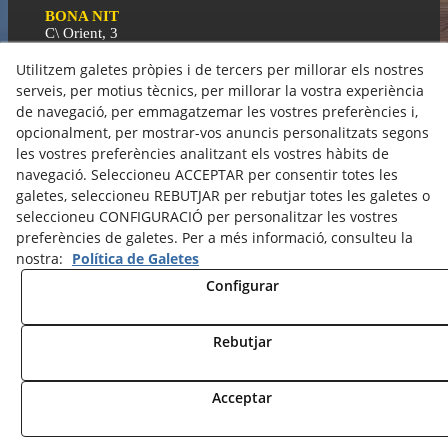
BONA NIT
C\ Orient, 3
25300 Tàrrega (Lleida)
973 50 11 71
Utilitzem galetes pròpies i de tercers per millorar els nostres
bonallum@bonallum.com
serveis, per motius tècnics, per millorar la vostra experiència
de navegació, per emmagatzemar les vostres preferències i,
opcionalment, per mostrar-vos anuncis personalitzats segons
Política de Cookies
les vostres preferències analitzant els vostres hàbits de
Política de Privacitat
navegació. Seleccioneu ACCEPTAR per consentir totes les
galetes, seleccioneu REBUTJAR per rebutjar totes les galetes o
seleccioneu CONFIGURACIÓ per personalitzar les vostres
© 08/2026 GRUP BONA LLUM - Tots els drets reservats.
preferències de galetes. Per a més informació, consulteu la
nostra:
Política de Galetes
Configurar
Rebutjar
Acceptar