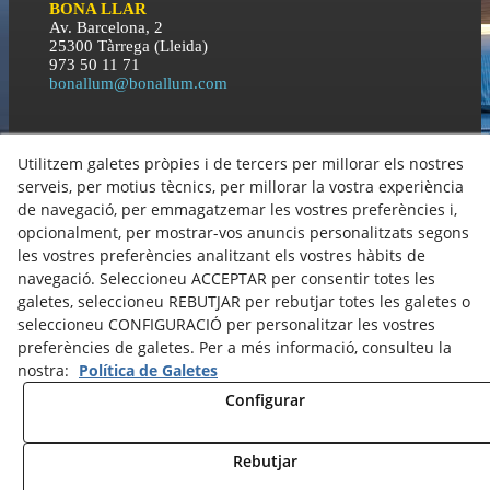
BONA LLAR
Av. Barcelona, 2
25300 Tàrrega (Lleida)
973 50 11 71
bonallum@bonallum.com
BONA NIT
Utilitzem galetes pròpies i de tercers per millorar els nostres
C\ Orient, 3
25300 Tàrrega (Lleida)
serveis, per motius tècnics, per millorar la vostra experiència
973 50 11 71
de navegació, per emmagatzemar les vostres preferències i,
bonallum@bonallum.com
opcionalment, per mostrar-vos anuncis personalitzats segons
les vostres preferències analitzant els vostres hàbits de
navegació. Seleccioneu ACCEPTAR per consentir totes les
Política de Cookies
galetes, seleccioneu REBUTJAR per rebutjar totes les galetes o
Política de Privacitat
seleccioneu CONFIGURACIÓ per personalitzar les vostres
preferències de galetes. Per a més informació, consulteu la
nostra:
Política de Galetes
© 08/2026 GRUP BONA LLUM - Tots els drets reservats.
Configurar
Rebutjar