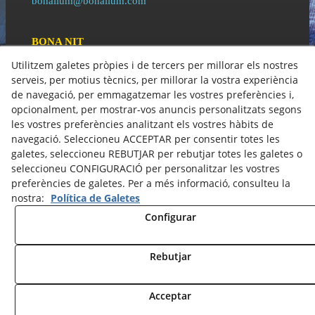
bonallum@bonallum.com
BONA NIT
C\ Orient, 3
Utilitzem galetes pròpies i de tercers per millorar els nostres
25300 Tàrrega (Lleida)
973 50 11 71
serveis, per motius tècnics, per millorar la vostra experiència
bonallum@bonallum.com
de navegació, per emmagatzemar les vostres preferències i,
opcionalment, per mostrar-vos anuncis personalitzats segons
les vostres preferències analitzant els vostres hàbits de
Política de Cookies
navegació. Seleccioneu ACCEPTAR per consentir totes les
Política de Privacitat
galetes, seleccioneu REBUTJAR per rebutjar totes les galetes o
seleccioneu CONFIGURACIÓ per personalitzar les vostres
preferències de galetes. Per a més informació, consulteu la
© 08/2026 GRUP BONA LLUM - Tots els drets reservats.
nostra:
Política de Galetes
Configurar
Rebutjar
Acceptar