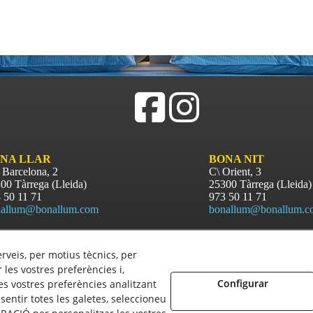
NA LLAR
BONA NIT
 Barcelona, 2
C\ Orient, 3
00 Tàrrega (Lleida)
25300 Tàrrega (Lleida)
 50 11 71
973 50 11 71
allum@bonallum.com
bonallum@bonallum.c
erveis, per motius tècnics, per
les vostres preferències i,
Configurar
s vostres preferències analitzant
entir totes les galetes, seleccioneu