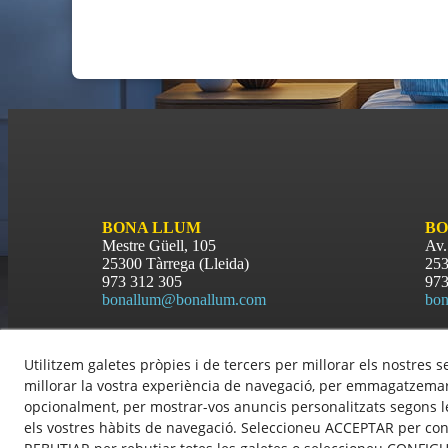
BONA LLUM
BO
Mestre Güell, 105
Av.
25300 Tàrrega (Lleida)
253
973 312 305
973
bonallum@bonallum.com
bon
Política de Cookies
Utilitzem galetes pròpies i de tercers per millorar els nostres s
Política de Privacitat
millorar la vostra experiència de navegació, per emmagatzemar 
opcionalment, per mostrar-vos anuncis personalitzats segons le
els vostres hàbits de navegació. Seleccioneu ACCEPTAR per cons
© 08/2026 GRUP BONA LLUM - Tots els drets reservats.