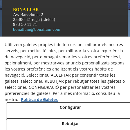
BONA LLAR
Av. Barcelona, 2
25300 Tàrrega (Lleida)
973 50 11 71
bonallum@bonallum.com
Utilitzem galetes pròpies i de tercers per millorar els nostres
BONA NIT
serveis, per motius tècnics, per millorar la vostra experiència
C\ Orient, 3
25300 Tàrrega (Lleida)
de navegació, per emmagatzemar les vostres preferències i,
973 50 11 71
opcionalment, per mostrar-vos anuncis personalitzats segons
bonallum@bonallum.com
les vostres preferències analitzant els vostres hàbits de
navegació. Seleccioneu ACCEPTAR per consentir totes les
galetes, seleccioneu REBUTJAR per rebutjar totes les galetes o
Política de Cookies
seleccioneu CONFIGURACIÓ per personalitzar les vostres
Política de Privacitat
preferències de galetes. Per a més informació, consulteu la
nostra:
Política de Galetes
Configurar
© 08/2026 GRUP BONA LLUM - Tots els drets reservats.
Rebutjar