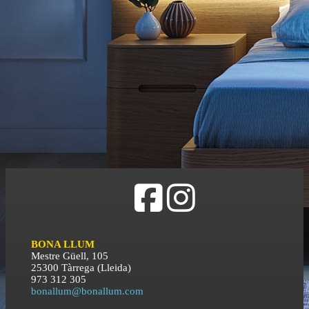
BONA LLUM
Mestre Güell, 105
25300 Tàrrega (Lleida)
973 312 305
bonallum@bonallum.com