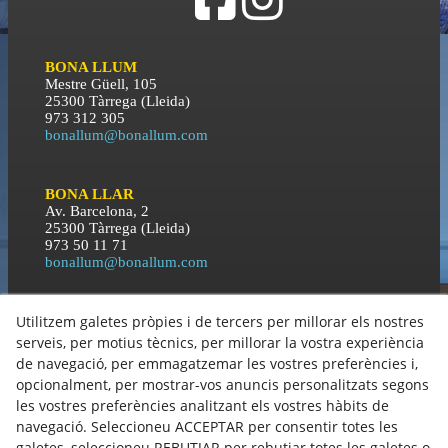
BONA LLUM
Mestre Güell, 105
25300 Tàrrega (Lleida)
973 312 305
bonallum@bonallum.com
BONA LLAR
Av. Barcelona, 2
25300 Tàrrega (Lleida)
973 50 11 71
bonallum@bonallum.com
Utilitzem galetes pròpies i de tercers per millorar els nostres
BONA NIT
C\ Orient, 3
serveis, per motius tècnics, per millorar la vostra experiència
25300 Tàrrega (Lleida)
de navegació, per emmagatzemar les vostres preferències i,
973 50 11 71
opcionalment, per mostrar-vos anuncis personalitzats segons
bonallum@bonallum.com
les vostres preferències analitzant els vostres hàbits de
navegació. Seleccioneu ACCEPTAR per consentir totes les
Política de Cookies
galetes, seleccioneu REBUTJAR per rebutjar totes les galetes o