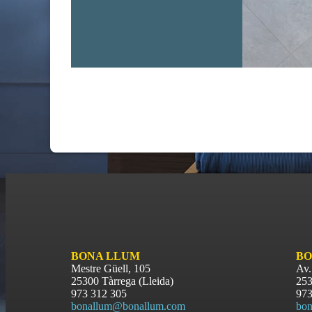
BONA LLUM
BO
Mestre Güell, 105
Av.
25300 Tàrrega (Lleida)
253
973 312 305
973
bonallum@bonallum.com
bon