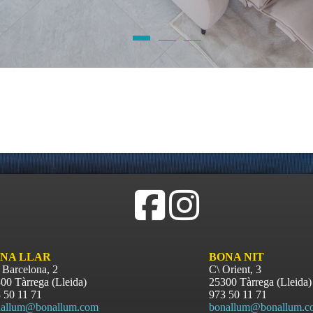
NA LLAR
BONA NIT
 Barcelona, 2
C\ Orient, 3
00 Tàrrega (Lleida)
25300 Tàrrega (Lleida)
 50 11 71
973 50 11 71
allum@bonallum.com
bonallum@bonallum.c