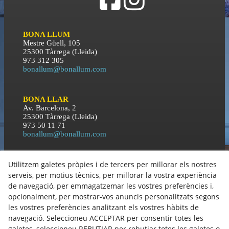
BONA LLUM
Mestre Güell, 105
25300 Tàrrega (Lleida)
973 312 305
bonallum@bonallum.com
BONA LLAR
Av. Barcelona, 2
25300 Tàrrega (Lleida)
973 50 11 71
bonallum@bonallum.com
Utilitzem galetes pròpies i de tercers per millorar els nostres
BONA NIT
C\ Orient, 3
serveis, per motius tècnics, per millorar la vostra experiència
25300 Tàrrega (Lleida)
de navegació, per emmagatzemar les vostres preferències i,
973 50 11 71
opcionalment, per mostrar-vos anuncis personalitzats segons
bonallum@bonallum.com
les vostres preferències analitzant els vostres hàbits de
navegació. Seleccioneu ACCEPTAR per consentir totes les
Política de Cookies
galetes, seleccioneu REBUTJAR per rebutjar totes les galetes o